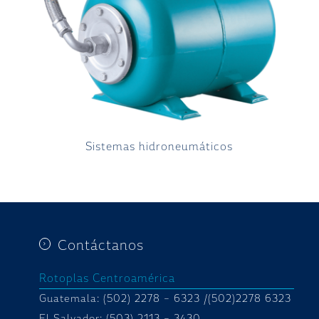
Sistemas hidroneumáticos
Contáctanos
Rotoplas Centroamérica
Guatemala: (502) 2278 – 6323 /(502)2278 6323
El Salvador: (503) 2113 – 3430