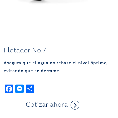
Flotador No.7
Asegura que el agua no rebase el nivel óptimo,
evitando que se derrame.
F
M
C
a
e
o
Cotizar ahora
c
ss
m
e
e
p