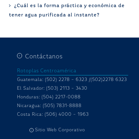
¿Cuál es la forma práctica y económica de
tener agua purificada al instante?
Contáctanos
Rotoplas Centroamérica
Guatemala: (502) 2278 – 6323 /(502)2278 6323
El Salvador: (503) 2113 – 3430
Honduras:
(504) 2217-0088
Nicaragua: (505) 7831-8888
Costa Rica: (506) 4000 – 1963
Sitio Web Corporativo