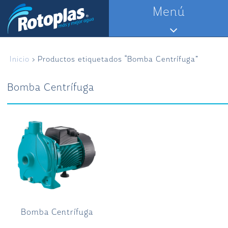
Saltar
Menú
al
contenido
Inicio
> Productos etiquetados “Bomba Centrífuga”
Bomba Centrífuga
Bomba Centrífuga