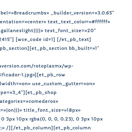
bel=»Breadcrumbs» _builder_version=»3.0.65″
entation=»center» text_text_color=»#ffffff»
gallaneslight||||» text_font_size=»20″
415″] [wce_code id=1] [/et_pb_text]
b_section][et_pb_section bb_built=»1″
aversion.com/rotoplasmx/wp-
ficador-1.jpg»][et_pb_row
ullwidth=»on» use_custom_gutter=»on»
ype=»3_4″][et_pb_shop
categories=»comederos»
t=»|on|||» title_font_size=»18px»
3px 10px rgba(0, 0, 0, 0.23), 0 3px 10px
nter;» /][/et_pb_column][et_pb_column