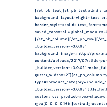
[/et_pb_text][et_pb_text admin_la
background_layout=»light» text_ori
border_style=»solid» text_font=»ma
saved_tabs=»all» global_module=»2
[/et_pb_column][/et_pb_row][/et_p
_builder_version=»3.0.65″
background_image=»http://proxim
content/uploads/2017/07/slide-puri
_builder_version=»3.0.65″ make_f
gutter_width=»2″][et_pb_column t
type=»product_category» include_
_builder_version=»3.0.65″ title_fon
custom_css_product=»box-shadow: 0 
rgba(0, 0, 0, 0.16);||text-align:ce