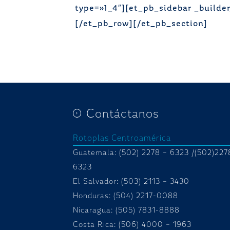
type=»1_4″][et_pb_sidebar _builde
[/et_pb_row][/et_pb_section]
Contáctanos
Rotoplas Centroamérica
Guatemala: (502) 2278 – 6323 /(502)227
6323
El Salvador: (503) 2113 – 3430
Honduras:
(504) 2217-0088
Nicaragua: (505) 7831-8888
Costa Rica: (506) 4000 – 1963