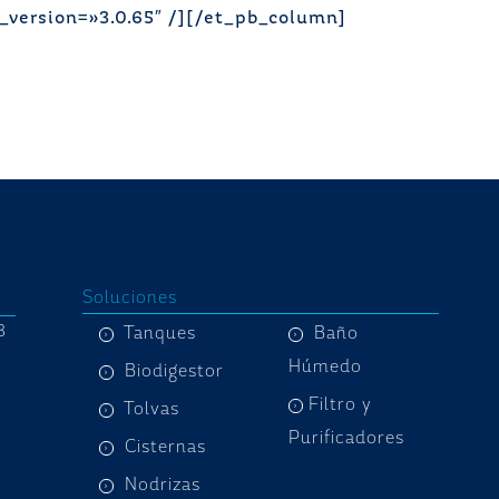
r_version=»3.0.65″ /][/et_pb_column]
Soluciones
8
Tanques
Baño
Húmedo
Biodigestor
Filtro y
Tolvas
Purificadores
Cisternas
Nodrizas