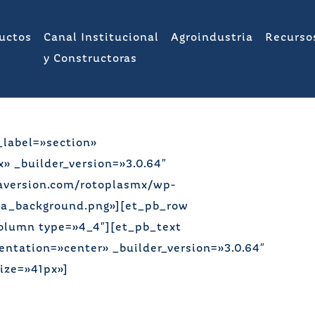
uctos
Canal Institucional
Agroindustria
Recurso
y Constructoras
_label=»section»
 _builder_version=»3.0.64″
aversion.com/rotoplasmx/wp-
a_background.png»][et_pb_row
column type=»4_4″][et_pb_text
entation=»center» _builder_version=»3.0.64″
ize=»41px»]