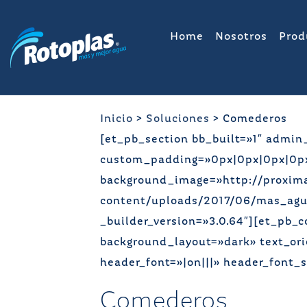
Saltar
al
Home
Nosotros
Prod
contenido
Inicio
>
Soluciones
>
Comederos
[et_pb_section bb_built=»1″ admin
custom_padding=»0px|0px|0px|0px»
background_image=»http://proxim
content/uploads/2017/06/mas_agu
_builder_version=»3.0.64″][et_pb_
background_layout=»dark» text_ori
header_font=»|on|||» header_font_s
Comederos