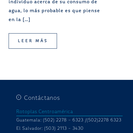
individuo acerca de su consumo de
agua, lo más probable es que piense
en la […]
LEER MÁS
Contáctanos
Rotoplas Centroamérica
Guatemala: (502) 2278 – 6323 /(502)2278 6323
El Salvador: (503) 2113 – 3430