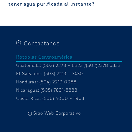
tener agua purificada al instante?
Contáctanos
Rotoplas Centroamérica
Guatemala: (502) 2278 – 6323 /(502)2278 6323
El Salvador: (503) 2113 – 3430
Honduras:
(504) 2217-0088
Nicaragua: (505) 7831-8888
Costa Rica: (506) 4000 – 1963
Sitio Web Corporativo