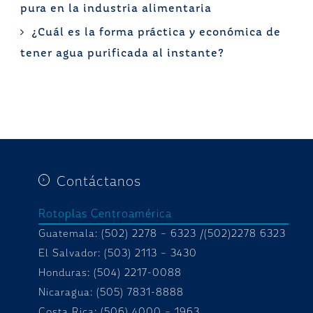
pura en la industria alimentaria
¿Cuál es la forma práctica y económica de
tener agua purificada al instante?
Contáctanos
Rotoplas Centroamérica
Guatemala: (502) 2278 – 6323 /(502)2278 6323
El Salvador: (503) 2113 – 3430
Honduras:
(504) 2217-0088
Nicaragua: (505) 7831-8888
Costa Rica: (506) 4000 – 1963