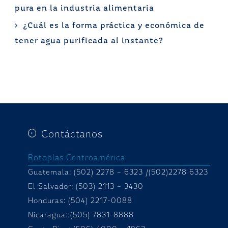
pura en la industria alimentaria
¿Cuál es la forma práctica y económica de
tener agua purificada al instante?
Contáctanos
Rotoplas Centroamérica
Guatemala: (502) 2278 – 6323 /(502)2278 6323
El Salvador: (503) 2113 – 3430
Honduras:
(504) 2217-0088
Nicaragua: (505) 7831-8888