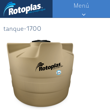
Saltar
Menú
al
contenido
tanque-1700