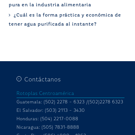
pura en la industria alimentaria
¿Cuál es la forma práctica y económica de
tener agua purificada al instante?
Contáctanos
Rotoplas Centroamérica
Guatemala: (502) 2278 – 6323 /(502)2278 6323
El Salvador: (503) 2113 – 3430
Honduras:
(504) 2217-0088
Nicaragua: (505) 7831-8888