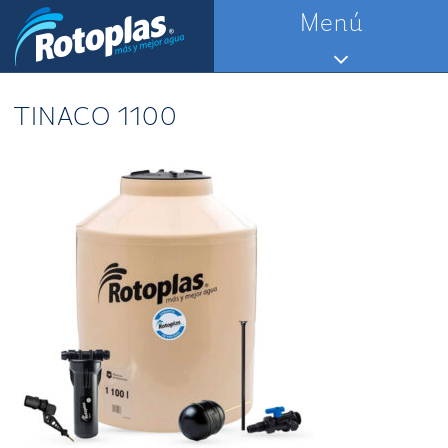
Saltar
Menú
al
contenido
TINACO 1100