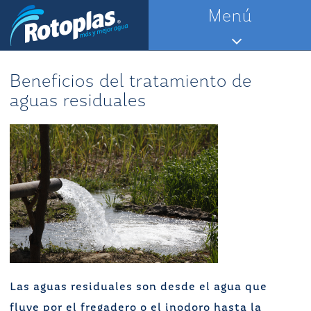
Saltar
Menú
al
contenido
Beneficios del tratamiento de
aguas residuales
Las aguas residuales son desde el agua que
fluye por el fregadero o el inodoro hasta la