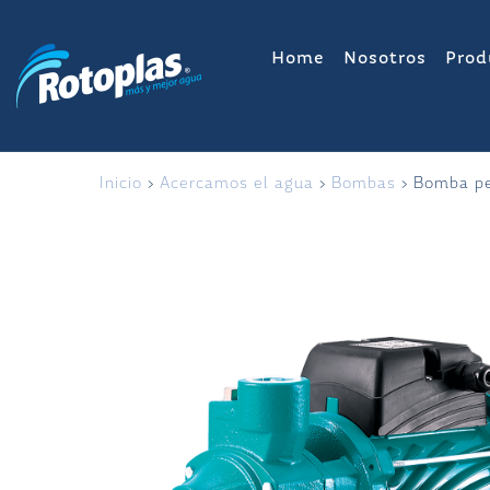
Saltar
al
Home
Nosotros
Prod
contenido
Inicio
>
Acercamos el agua
>
Bombas
> Bomba pe