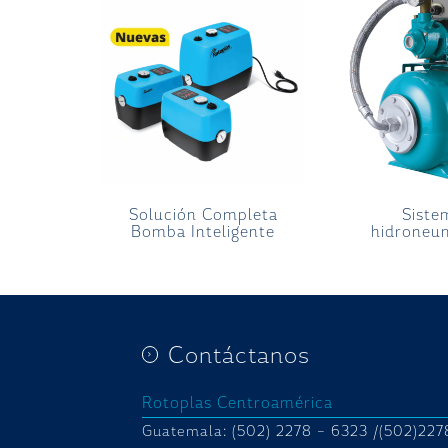
Solución Completa
Siste
Bomba Inteligente
hidroneu
Contáctanos
Rotoplas Centroamérica
Guatemala: (502) 2278 – 6323 /(502)227