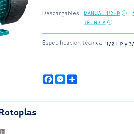
Descargables:
MANUAL 1/2HP
TÉCNICA
Especificación técnica:
1/2 HP y 3
F
M
C
a
e
o
c
ss
m
e
e
p
Rotoplas
b
n
a
o
g
rt