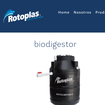
Saltar
al
Home
Nosotros
Prod
contenido
biodigestor