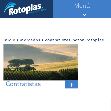
Saltar
Menú
al
contenido
Inicio
>
Mercados
>
contratistas-boton-rotoplas