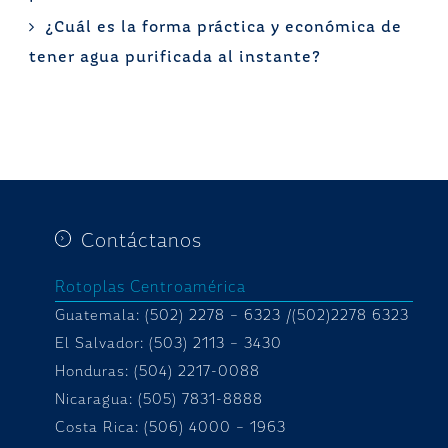
¿Cuál es la forma práctica y económica de
tener agua purificada al instante?
Contáctanos
Rotoplas Centroamérica
Guatemala: (502) 2278 – 6323 /(502)2278 6323
El Salvador: (503) 2113 – 3430
Honduras:
(504) 2217-0088
Nicaragua: (505) 7831-8888
Costa Rica: (506) 4000 – 1963