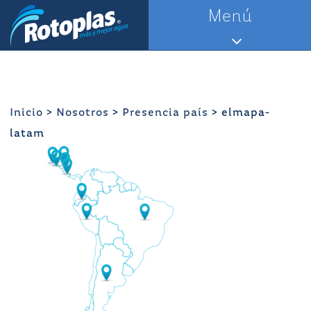
Saltar
Menú
al
contenido
Inicio
>
Nosotros
>
Presencia país
>
elmapa-
latam