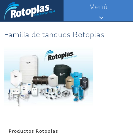
Saltar
Menú
al
contenido
Familia de tanques Rotoplas
Navegación
Productos Rotoplas