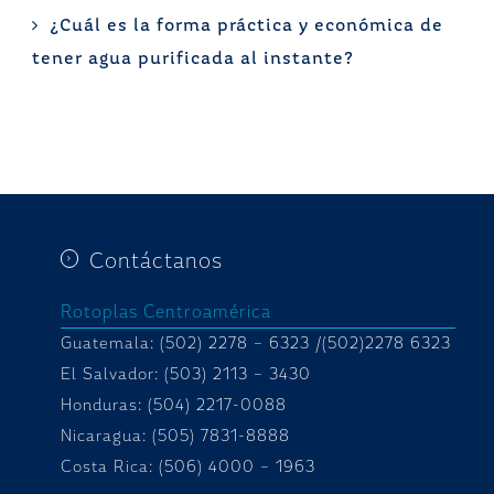
¿Cuál es la forma práctica y económica de
tener agua purificada al instante?
Contáctanos
Rotoplas Centroamérica
Guatemala: (502) 2278 – 6323 /(502)2278 6323
El Salvador: (503) 2113 – 3430
Honduras:
(504) 2217-0088
Nicaragua: (505) 7831-8888
Costa Rica: (506) 4000 – 1963