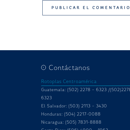
Contáctanos
Rotoplas Centroamérica
Guatemala: (502) 2278 – 6323 /(502)227
6323
El Salvador: (503) 2113 – 3430
Honduras:
(504) 2217-0088
Nicaragua: (505) 7831-8888