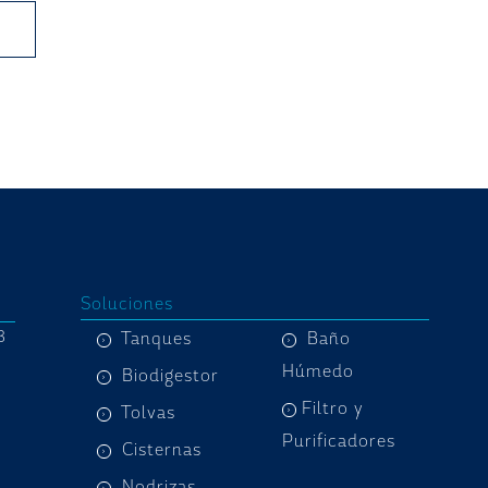
Soluciones
8
Tanques
Baño
Húmedo
Biodigestor
Filtro y
Tolvas
Purificadores
Cisternas
Nodrizas