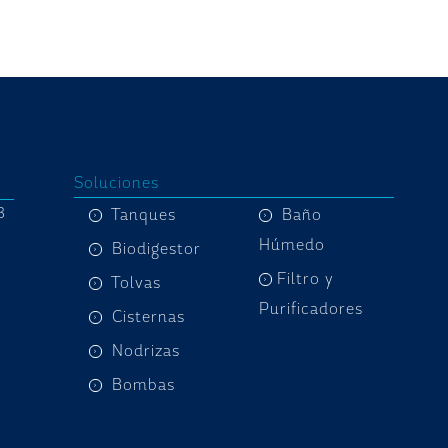
Soluciones
8
Tanques
Baño
Húmedo
Biodigestor
Filtro y
Tolvas
Purificadores
Cisternas
Nodrizas
Bombas