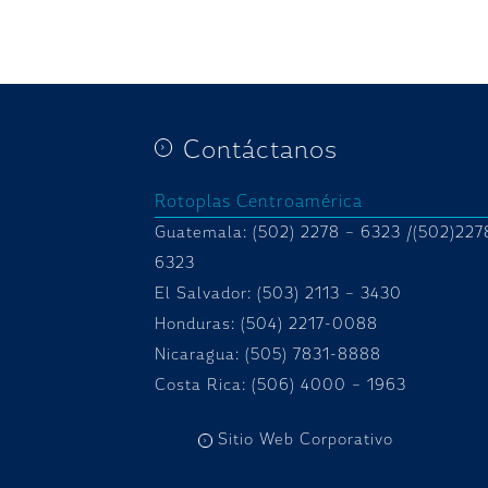
Contáctanos
Rotoplas Centroamérica
Guatemala: (502) 2278 – 6323 /(502)227
6323
El Salvador: (503) 2113 – 3430
Honduras:
(504) 2217-0088
Nicaragua: (505) 7831-8888
Costa Rica: (506) 4000 – 1963
Sitio Web Corporativo