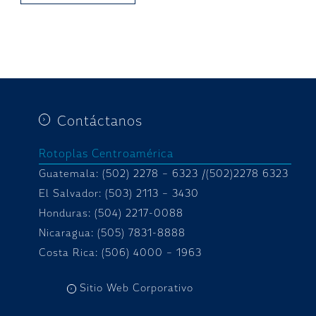
Contáctanos
Rotoplas Centroamérica
Guatemala: (502) 2278 – 6323 /(502)2278 6323
El Salvador: (503) 2113 – 3430
Honduras:
(504) 2217-0088
Nicaragua: (505) 7831-8888
Costa Rica: (506) 4000 – 1963
Sitio Web Corporativo