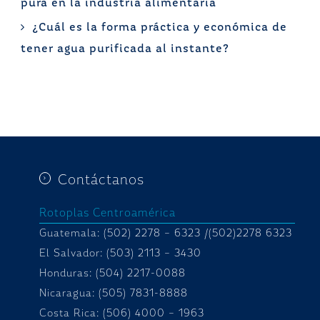
pura en la industria alimentaria
¿Cuál es la forma práctica y económica de
tener agua purificada al instante?
Contáctanos
Rotoplas Centroamérica
Guatemala: (502) 2278 – 6323 /(502)2278 6323
El Salvador: (503) 2113 – 3430
Honduras:
(504) 2217-0088
Nicaragua: (505) 7831-8888
Costa Rica: (506) 4000 – 1963