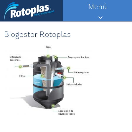
Saltar
Menú
al
contenido
Biogestor Rotoplas