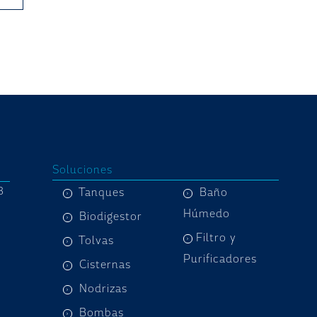
Soluciones
8
Tanques
Baño
Húmedo
Biodigestor
Filtro y
Tolvas
Purificadores
Cisternas
Nodrizas
Bombas