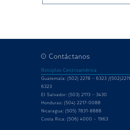
Contáctanos
Rotoplas Centroamérica
Guatemala: (502) 2278 – 6323 /(502)227
6323
El Salvador: (503) 2113 – 3430
Honduras:
(504) 2217-0088
Nicaragua: (505) 7831-8888
Costa Rica: (506) 4000 – 1963