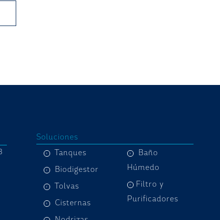
Soluciones
8
Tanques
Baño
Húmedo
Biodigestor
Filtro y
Tolvas
Purificadores
Cisternas
Nodrizas