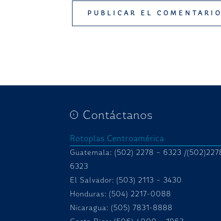
Contáctanos
Rotoplas Centroamérica
Guatemala: (502) 2278 – 6323 /(502)227
6323
El Salvador: (503) 2113 – 3430
Honduras:
(504) 2217-0088
Nicaragua: (505) 7831-8888