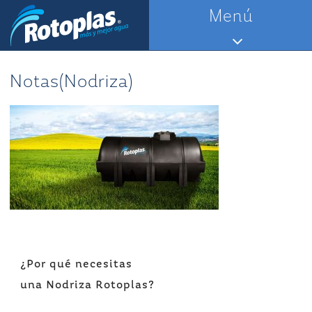
Saltar
Menú
al
contenido
Notas(Nodriza)
Navegación
¿Por qué necesitas
de
una Nodriza Rotoplas?
entradas