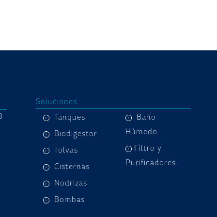
Soluciones
8
Tanques
Baño
Húmedo
Biodigestor
Filtro y
Tolvas
Purificadores
Cisternas
Nodrizas
Bombas