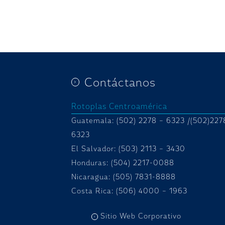
Contáctanos
Rotoplas Centroamérica
Guatemala: (502) 2278 – 6323 /(502)227
6323
El Salvador: (503) 2113 – 3430
Honduras:
(504) 2217-0088
Nicaragua: (505) 7831-8888
Costa Rica: (506) 4000 – 1963
Sitio Web Corporativo