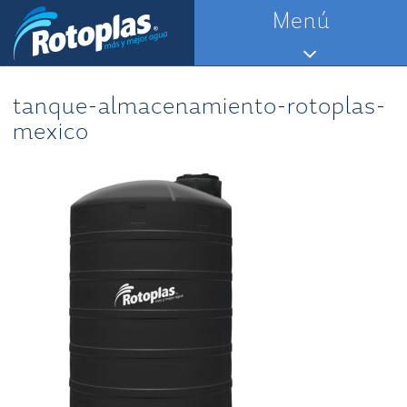
Saltar
Menú
al
contenido
tanque-almacenamiento-rotoplas-
mexico