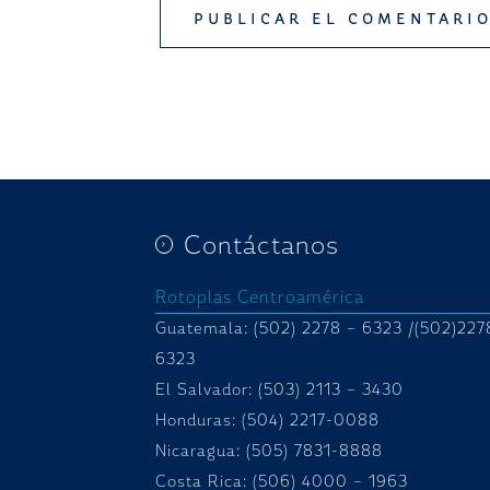
Contáctanos
Rotoplas Centroamérica
Guatemala: (502) 2278 – 6323 /(502)227
6323
El Salvador: (503) 2113 – 3430
Honduras:
(504) 2217-0088
Nicaragua: (505) 7831-8888
Costa Rica: (506) 4000 – 1963