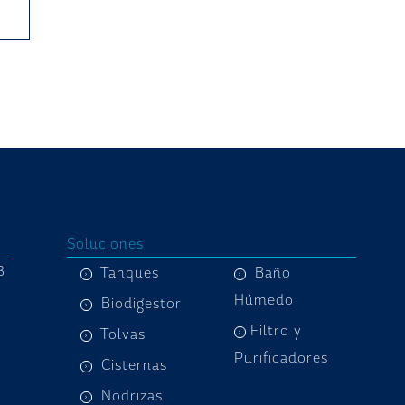
Soluciones
8
Tanques
Baño
Húmedo
Biodigestor
Filtro y
Tolvas
Purificadores
Cisternas
Nodrizas