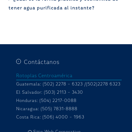
tener agua purificada al instante?
Contáctanos
Rotoplas Centroamérica
Guatemala: (502) 2278 – 6323 /(502)2278 6323
El Salvador: (503) 2113 – 3430
Honduras:
(504) 2217-0088
Nicaragua: (505) 7831-8888
Costa Rica: (506) 4000 – 1963
Sitio Web Corporativo