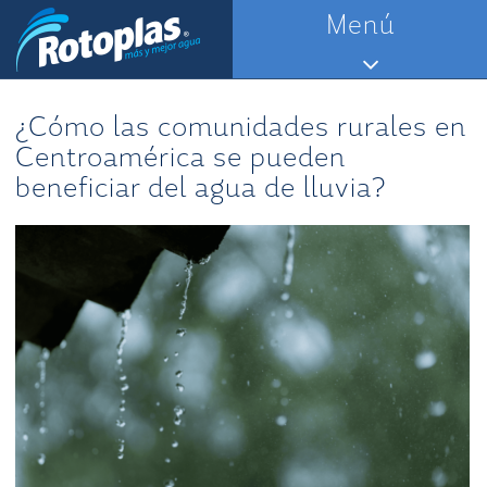
Saltar
Menú
al
contenido
¿Cómo las comunidades rurales en
Centroamérica se pueden
beneficiar del agua de lluvia?