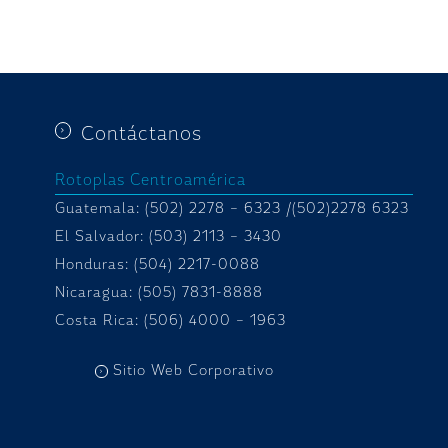
Contáctanos
Rotoplas Centroamérica
Guatemala: (502) 2278 – 6323 /(502)2278 6323
El Salvador: (503) 2113 – 3430
Honduras:
(504) 2217-0088
Nicaragua: (505) 7831-8888
Costa Rica: (506) 4000 – 1963
Sitio Web Corporativo